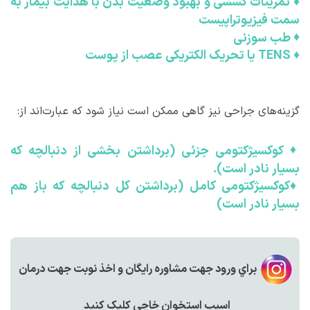
♦
تمرینات کششی و بهبود وضعیت بدن با هدایت بیمار به
سمت فیزیوتراپیست
♦
طب سوزنی
♦
TENS یا تحریک الکتریکی عصب از پوست
گزینه‌های جراحی نیز گاهی ممکن است نیاز شود که عبارت‌اند از:
♦
کوکسیژکتومی جزئی (برداشتن بخشی از دنبالچه که
بسیار نادر است).
♦
کوکسیژکتومی کامل (برداشتن کل دنبالچه که باز هم
بسیار نادر است)
براي ورود جهت مشاوره رايگان و اخذ نوبت جهت درمان
اسیب استخوان خاجی کليک کنيد