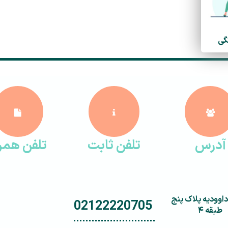
گی
آدرس
تلفن ثابت
تلفن همرا
اوودیه پلاک پنج
02122220705
طبقه ۴