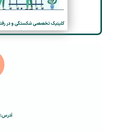
کلینیک تخصصی شکستگی و در رفت
آدرس:د