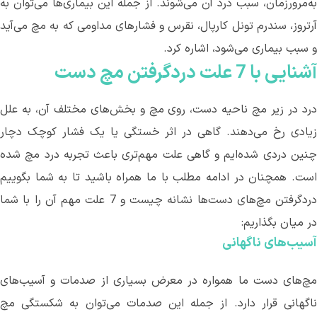
به‌مرورزمان، سبب درد آن می
شوند. از جمله این بیماری
ها می
توان به
آرتروز، سندرم تونل کارپال، نقرس و فشارهای مداومی که به مچ می
آید
و سبب بیماری می
شود، اشاره کرد.
آشنایی
با
7
علت
دردگرفتن
مچ
دست
رد در زیر مچ ناحیه دست، روی مچ و بخش
های مختلف آن، به علل
یادی رخ می
دهند. گاهی در اثر خستگی یا یک فشار کوچک دچار
نین دردی شده
ایم و گاهی علت مهم
تری باعث تجربه درد مچ شده
است. همچنان در ادامه مطلب با ما همراه باشید تا به شما بگوییم
دردگرفتن مچ‌های دست‌ها نشانه چیست و 7 علت مهم آن را با شما
در میان بگذاریم:
آسیب
های ناگهانی
مچ‌های دست ما همواره در معرض بسیاری از صدمات و آسیب
های
اگهانی قرار دارد. از جمله این صدمات می
توان به شکستگی مچ