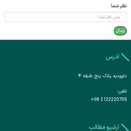
نظر شما
آدرس
داوودیه پلاک پنج طبقه ۴
تلفن
+98 2122220705
آرشیو مطالب