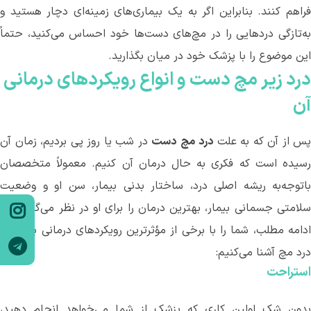
راهم کنند. بنابراین اگر به یک بیماری
های زمینه
ای دچار هستید و
ه‌تازگی دردهایی را در مچ‌های دست‌ها خود احساس می
کنید، حتماً
این موضوع را با پزشک خود در میان بگذارید.
درد
زیر
مچ
دست
و
انواع
رویکردهای
درمانی
آن
پس از آن که به علت
درد
مچ
دست
در شب یا روز پی بردیم، زمان آن
رسیده است که فکری به حال درمان آن کنیم. معمولاً متخصصان
باتوجه‌به ریشه اصلی درد، ساختار بدنی بیمار، سن او و وضعیت
لامتی جسمانی
بیمار، بهترین درمان را برای او در نظر می
گیرند. در
ادامه مطلب، شما را با برخی از مؤثرترین رویکردهای درمانی برای رفع
درد مچ آشنا می
کنیم:
استراحت
بدون شک اولین کاری که پزشک از شما می
خواهد انجام دهید،