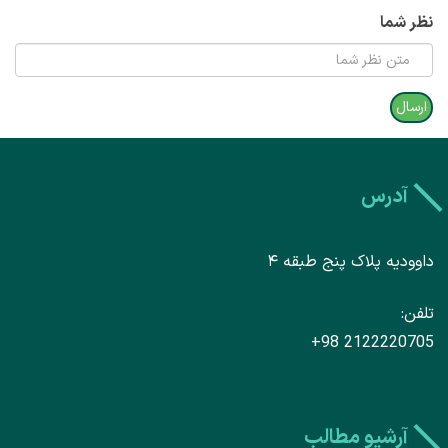
نظر شما
آدرس
داوودیه پلاک پنج طبقه ۴
تلفن
+98 2122220705
آرشیو مطالب