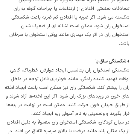
معمولاً در هنگام ضربه شدید به ویژه در تصادفات اتومبیل،
تصادفات صنعتی، افتادن از ارتفاعات یا جراحات گلوله به ران
شکسته می شود. اگر ضربه یا افتادن کم ضربه باعث شکستگی
استخوان ران شود، ممکن است نشانه ای از ضعیف شدن
استخوان ران در اثر یک بیماری مانند پوکی استخوان یا سرطان
باشد.
♦
شکستگی ساق پا
شکستگی استخوان ران پتانسیل ایجاد عوارض خطرناک، گاهی
اوقات تهدید کننده زندگی، مانند خونریزی قابل توجه در داخل
ران را بیشتر کند. شکستگی ران نیز ممکن است باعث ایجاد لخته
های خون در وریدهای بزرگ ران شود. اگر این لخته‌ها آزاد شوند و
از طریق جریان خون حرکت کنند، ممکن است در نهایت در ریه‌ها
قرار بگیرند و وضعیتی به نام آمبولی ریه ایجاد کنند.
در میان کودکان، شکستگی استخوان ران معمولاً به دلیل افتادن
از یک مکان بلند مانند درخت یا بالای سرسره اتفاق می افتد. در