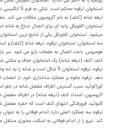
روزمره را به خطر می اندازد. استخوان کلاویکل نقش م
استخوان ترقوه
تیغه شانه (کتف) به نام آکرومیون ملاقات می کند. مف
استخوان کلاویکل پایه ای برای اتصال جناغ به شانه است
میشود. استخوان کلاویکل یکی از شایع ترین استخوا
سه استخوان، استخوان ترقوه، تیغه شانه (کتف) و اس
هومروس: باعث اتصال به عضلات بازو می شود. سر باز
کتف: کتف (تیغه شانه) یک استخوان صاف و مثلثی 
ترقوه: ترقوه استخوان S شکل است 
دهد. ترقوه علاوه بر عملکرد ساختاری خود، از اعصاب 
کوراکوئید: سبب گسترش اطراف مفصل شانه در جلو ا
آکرومیون: امتداد کتف (تیغه شانه) در اطراف مفص
گلنوئید: فرورفتگی انتهای کتف است که حفره مفصل ش
ترقوه سه عملکرد اصلی دارد: اندام فوقانی را به عنو
کند. نیرو را از اندام فوقانی به اسکلت محوری منتقل م