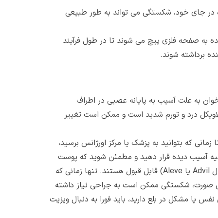
وه در جای خود، شکستگی می تواند به طور طبیعی
ه به صفحه فلزی پیچ می شوند تا در طول فرآیند
نده برداشته شوند.
وان به علت آسیب به پایانه عصبی در اطراف
ویکل درد و تورم شدید است و ممکن است تغییر
مانی که بتوانید به پزشک یا مرکز اورژانس برسید،
ک بدن با بازوی دیگر است. شما باید هر بار 20 تا 30 دقیقه یخ را روی ناحیه آسیب دیده قرار دهید و مطمئن شوید که پوست
نمیسوزد. داروهای ضد درد مانند تایلنول یا داروهای غیر استروئیدی بدون نسخه مانند ایبوپروفن یا ناپروکسن (به عنوان مثال Advil یا Aleve) قابل قبول هستند. تنها زمانی که
ین صورت، شکستگی ممکن است به جراحی نیاز داشته
س یا مشکل در بلع دارید، باید فورا به دنبال ویزیت