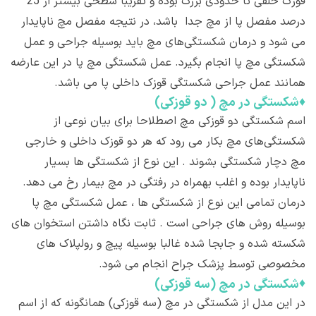
قوزک خلفی تا حدودی بزرگ بوده و تقریبا سطحی بیشتر از 25
درصد مفصل پا از مچ جدا باشد، در نتیجه مفصل مچ ناپایدار
می شود و درمان شکستگی‌های مچ باید بوسیله جراحی و عمل
شکستگی مچ پا انجام بگیرد. عمل شکستگی مچ پا در این عارضه
همانند عمل جراحی شکستگی قوزک داخلی پا می باشد.
♦
شکستگی در مچ ( دو قوزکی)
اسم شکستگی دو قوزکی مچ اصطلاحا برای بیان نوعی از
شکستگی‌های مچ بکار می رود که هر دو قوزک داخلی و خارجی
مچ دچار شکستگی بشوند . این نوع از شکستگی ها بسیار
ناپایدار بوده و اغلب بهمراه در رفتگی در مچ بیمار رخ می دهد.
درمان تمامی این نوع از شکستگی ها ، عمل شکستگی مچ پا
بوسیله روش های جراحی است . ثابت نگاه داشتن استخوان های
شکسته شده و جابجا شده غالبا بوسیله پیچ و رولپلاک های
مخصوصی توسط پزشک جراح انجام می شود.
♦
شکستگی در مچ (سه قوزکی)
در این مدل از شکستگی در مچ (سه قوزکی) همانگونه که از اسم