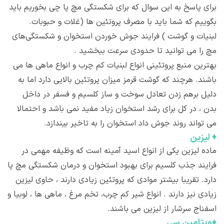
برای پاسخ به این سوال که برای شکستگی مچ پا چی بخوریم باید
بگوییم که شما باید با مصرف پروتئین ها (غلات و حبوبات.
لبنیات و گوشت ) فرایند جوش خوردن استخوان و شکستگی‌های
مچ را می توانید تا حدودی سرعت ببخشید .
بهترین منبع پروتئینی انواع لبنیات كم چرب و انواع ماهی ها می
باشند. هرچند که گوشت قرمز میزان پروتئین بالایی دارد اما به
دلیل برهم زدن تعادل سوخت و ساز كلسیم و فسفر در داخل
بدن ، در کل برای رشد استخوان زیاد مفید نمی باشد و احتمالا
می تواند روند جوش داد استخوان را به تاخیر بیندازد.
♦
لیزین
ماده لیزین یكی از انواع اسید آمینه است كه وظیفه مهمی در
فرایند جذب كلسیم برای بهبود استخوان و درمان شکستگی مچ پا
دارد. تقریبا بیشتر موادی كه پروتئین زیادی دارند ، حاوی لیزین
زیادی نیز دارند . انواع شیر كم چرب، تخم مرغ ، ماهی ها ، لوبیا و
اسفناج سرشار از لیزین می باشند.
♦
ویتامین سی