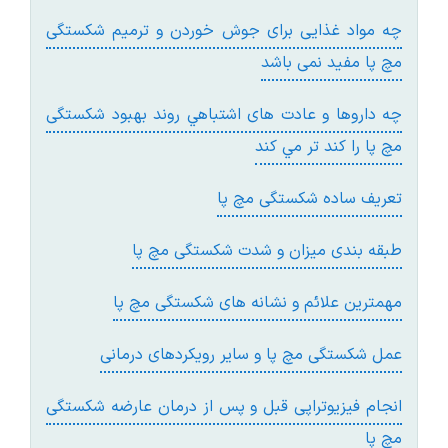
چه مواد غذايی برای جوش خوردن و ترميم شكستگی
مچ پا مفيد نمی باشد
چه داروها و عادت های اشتباهي روند بهبود شکستگی
مچ پا را کند تر مي کند
تعريف ساده شکستگی مچ پا
طبقه بندی ميزان و شدت شکستگی مچ پا
مهمترين علائم و نشانه های شکستگی مچ پا
عمل شکستگی مچ پا و ساير رويکردهای درمانی
انجام فيزيوتراپی قبل و پس از درمان عارضه شکستگی
مچ پا