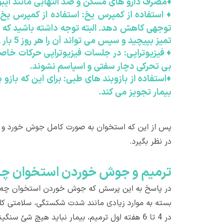
♦
مصرف دارو های مسکن و ضد التهابی مانند ایبو
♦
استفاده از کمپرس یخ: استفاده از کمپرس یخ خ
توجهی کاهش دهد. البته توجه داشته باشید که نب
تمیز بپیچید و سپس می تواند آن را هر روز 5 بار و هر بار به مدت 20 دقیقه بر روی ناحیه آسیب دیده بگذارید.
♦
فیزیوتراپی: در جلسات فیزیوتراپی حرکات خا
بی تحرکی دچار سفتی و اسپاسم نشوند.
♦
استفاده از بازوبند های طبی: برای این که باز
بیمار تجویز می کند.
پس از این که استخوان به صورت کامل جوش خورد و به
در نظر بگیرد.
ترميم و جوش خوردن استخوان چ
بسته به موارد زیادی مانند شدت شکستگی، سلامتی کلی
در 4 تا 6 هفته اول ترمیم، بیمار نباید هیچ شئ سنگینی را بلند کند و یا این که سعی کند بازوی خود را بالاتر از شانه خود ببرد.