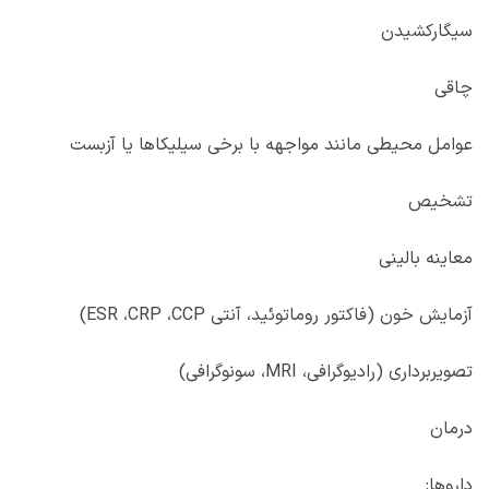
سیگارکشیدن
چاقی
عوامل محیطی مانند مواجهه با برخی سیلیکاها یا آزبست
تشخیص
معاینه بالینی
آزمایش خون (فاکتور روماتوئید، آنتی‌
CCP
،
CRP
،
ESR
)
تصویربرداری (رادیوگرافی،
MRI
، سونوگرافی)
درمان
داروها: