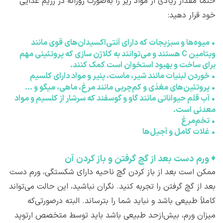
حتماً مقدار زیادی از مواد زیر را به‌صورت روزانه در رژیم غذایی
خود قرار دهید:
•
میوه‌ها و سبزیجات که دارای آنتی‌اکسیدان‌های قوی مانند
ویتامین C هستند و می‌توانند به کلاژن سازی که پروتئینی مهم
برای ساخت و بهبود استخوان است کمک کنند.
•
خوردن لبنیات مانند شیر، ماست، پنیر و مواد دارای کلسیم
•
پروتئین‌های مغذی و کم‌چربی مانند مرغ، ماهی، میگو و ...
•
آب قلم حیواناتی مانند گاو و گوسفند که سرشار از کلسیم و مواد
معدنی است.
•
تخم‌مرغ
•
غلات کامل و آجیل‌ها
♦
ورم دست بعد از گچ گرفتن و باز کردن آن
ممکن است بعد از باز کردن گچ ناحیه دارای شکستگی، ورم دست
بعد از گچ گرفتن را تجربه کنید. نگران نباشید، این حالت می‌تواند
کاملاً طبیعی باشد و نباید شما را بترساند. البته درصورتی‌که
میزان ورم، بیش‌ازحد طبیعی باشد باید توسط متخصص ارتوپد