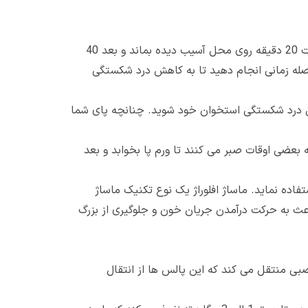
یخ درمانی: می توانید کمپرس یخ را روی محل قرار دهید البته حوله نازکی را بین پوست خود و یخ قرار دهید و بگذارید تا مدت 20 دقیقه روی محل آسیب دیده بماند و بعد 40
ت 20 دقیقه قرار دهید که این عمل را می توانید 5 بار مرتبا با همین فاصله زمانی انجام دهید تا به کاهش درد شکستگی
هش درد شکستگی استخوان خود شوید. چنانچه پای شما
بعضی اوقات صبر می کنند تا ورم پا بخوابد و بعد
ه نماید. ماساژ افلوراژ یک نوع تکنیک ماساژ
عث به حرکت درآمدن جریان خون و جلوگیری از بزرگ
ی منتقل می کند که این پالس ها از انتقال